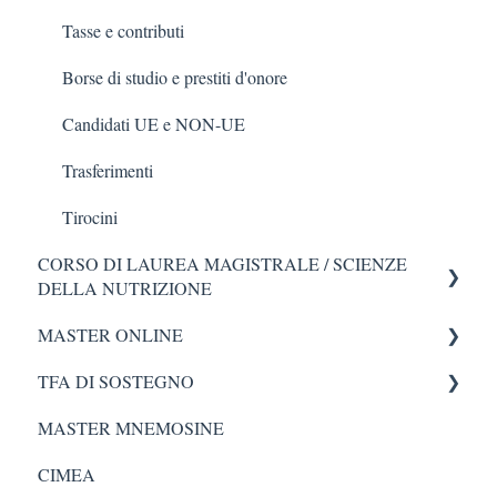
Tasse e contributi
Borse di studio e prestiti d'onore
Candidati UE e NON-UE
Trasferimenti
Tirocini
CORSO DI LAUREA MAGISTRALE / SCIENZE
DELLA NUTRIZIONE
MASTER ONLINE
Esame di Laurea (consulta le 9 FAQ)
TFA DI SOSTEGNO
Domande Generali CdL in Nutrizione (consulta le 7
Domande generali Master Online
FAQ)
MASTER MNEMOSINE
Iscrizione al Master Online
Accesso e lezioni TFA
Requisiti Accesso CdL in Nutrizione
CIMEA
Tirocini Master Online
Tirocinio TFA