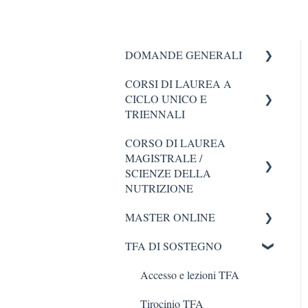
DOMANDE GENERALI
CORSI DI LAUREA A
Info generali su UniCamillus e
CICLO UNICO E
CdL
TRIENNALI
CORSO DI LAUREA
Date importanti
MAGISTRALE /
Disponibilità dei posti
SCIENZE DELLA
NUTRIZIONE
Iscrizione al bando
MASTER ONLINE
Esame di Laurea (consulta le
Argomenti del test
9 FAQ)
TFA DI SOSTEGNO
Domande generali Master
Svolgimento del test
Domande Generali CdL in
Online
Accesso e lezioni TFA
Nutrizione (consulta le 7
Graduatorie e
Iscrizione al Master Online
FAQ)
immatricolazioni
Tirocinio TFA