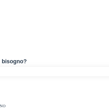
i bisogno?
 campo di ricerca è vuoto.
GNO